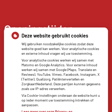
Openingstijden
Deze website gebruikt cookies
Maandag:
08.00 - 17.30
Wij gebruiken noodzakelijke cookies zodat deze
website goed kan werken. Voor analytische cookies
Dinsdag:
08.00 - 17.30
en externe inhoud vragen wij uw toestemming.
Woensdag:
08.00 - 17.30
Voor analytische cookies werken wij samen met
Donderdag:
08.00 - 17.30
Matomo en Google Analytics. Voor externe inhoud
Vrijdag:
08.00 - 17.30
werken wij samen met Google (Maps, Translate en
Reviews), YouTube, Vimeo, Facebook, Instagram, X
(Twitter), Qualizorg, Patiëntenvertellen en
ZorgkaartNederland. Deze partijen kunnen gegevens
zoals uw IP-adres verwerken.
Via Cookie-instellingen onderaan de website kunt u
op ieder moment uw toestemming intrekken of
aanpassen.
Lees meer over onze Privacy- en