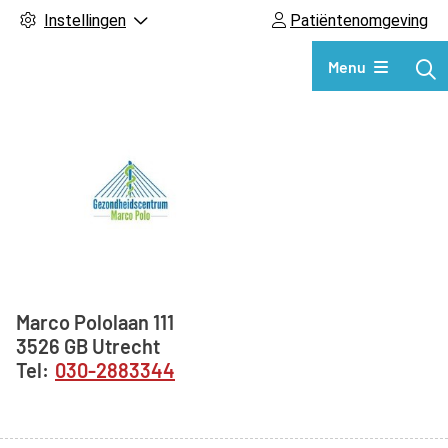
Instellingen
Patiëntenomgeving
Hoofdmenu
Menu
Adresgegevens
Marco Pololaan
111
3526 GB
Utrecht
030-2883344