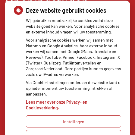
Openingstijden
Deze website gebruikt cookies
Maandag:
08.00 - 17.30
Wij gebruiken noodzakelijke cookies zodat deze
website goed kan werken. Voor analytische cookies
Dinsdag:
08.00 - 17.30
en externe inhoud vragen wij uw toestemming.
Woensdag:
08.00 - 17.30
Voor analytische cookies werken wij samen met
Donderdag:
08.00 - 17.30
Matomo en Google Analytics. Voor externe inhoud
Vrijdag:
08.00 - 17.30
werken wij samen met Google (Maps, Translate en
Reviews), YouTube, Vimeo, Facebook, Instagram, X
(Twitter), Qualizorg, Patiëntenvertellen en
ZorgkaartNederland. Deze partijen kunnen gegevens
zoals uw IP-adres verwerken.
Via Cookie-instellingen onderaan de website kunt u
op ieder moment uw toestemming intrekken of
aanpassen.
Lees meer over onze Privacy- en
Cookieverklaring.
Instellingen
Uw Zorg Online
|
Beheer