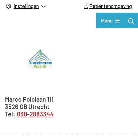
Instellingen
Patiëntenomgeving
Hoofdmenu
Menu
Adresgegevens
Marco Pololaan
111
3526 GB
Utrecht
030-2883344