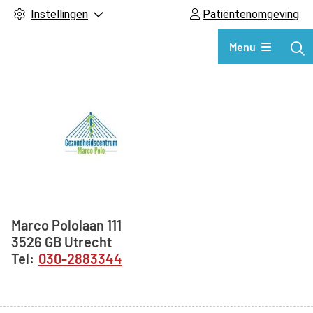
Instellingen
Patiëntenomgeving
Hoofdmenu
Menu
Adresgegevens
Marco Pololaan
111
3526 GB
Utrecht
030-2883344