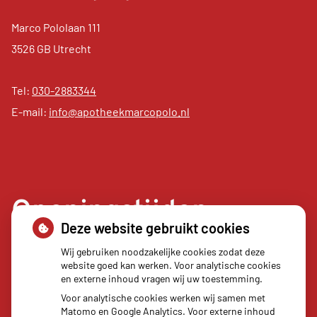
Marco Pololaan 111
3526 GB Utrecht
Tel:
030-2883344
E-mail:
info@apotheekmarcopolo.nl
Openingstijden
Deze website gebruikt cookies
Maandag:
08.00 - 17.30
Wij gebruiken noodzakelijke cookies zodat deze
website goed kan werken. Voor analytische cookies
Dinsdag:
08.00 - 17.30
en externe inhoud vragen wij uw toestemming.
Woensdag:
08.00 - 17.30
Voor analytische cookies werken wij samen met
Donderdag:
08.00 - 17.30
Matomo en Google Analytics. Voor externe inhoud